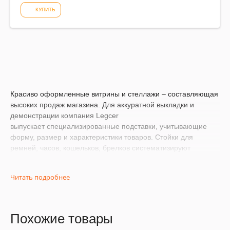
КУПИТЬ
Красиво оформленные витрины и стеллажи – составляющая
высоких продаж магазина. Для аккуратной выкладки и
демонстрации компания Legcer
выпускает
специализированные подставки
, учитывающие
форму, размер и характеристики товаров. Стойки для
ремней, часов, кошельков, брелков систематизируют
позиции, исключают нагромождение и облегчают осмотр. Мы
производим подставки разной формы из прочного и
Читать подробнее
долговечного оргстекла.
Преимущества подставок из акрила
Похожие товары
●
Легкий вес конструкции.