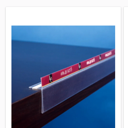
● Высокая прозрачность, почти не уступающая стеклу.
Акрил выглядит презентабельно, не удешевляет внешний
вид товара.
● Любая форма. Материал пластичный, ему можно
придать сложные изгибы и мелкие детали.
● Экологическая безопасность.
● Высокая устойчивость к царапинам и механическим
повреждениям.
● Долгий срок службы – материал не мутнеет, устойчив к
ультрафиолету, перепадам температур и влаге.
Подставки под ремень или часы производятся из акрила
толщиной 1,8 мм. Легко выдерживают нагрузку и не
повреждаются от легких ударов, устойчивы к деформации.
Виды конструкций
В каталоге Legcer стандартные модели подставок для
разного ассортимента магазина: